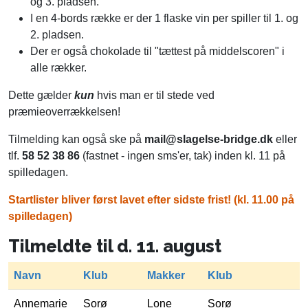
og 3. pladsen.
I en 4-bords række er der 1 flaske vin per spiller til 1. og
2. pladsen.
Der er også chokolade til "tættest på middelscoren" i
alle rækker.
Dette gælder
kun
hvis man er til stede ved
præmieoverrækkelsen!
Tilmelding kan også ske på
mail@slagelse-bridge.dk
eller
tlf.
58 52 38 86
(fastnet - ingen sms'er, tak) inden kl. 11 på
spilledagen.
Startlister bliver først lavet efter sidste frist! (kl. 11.00 på
spilledagen)
Tilmeldte til d. 11. august
Navn
Klub
Makker
Klub
Annemarie
Sorø
Lone
Sorø