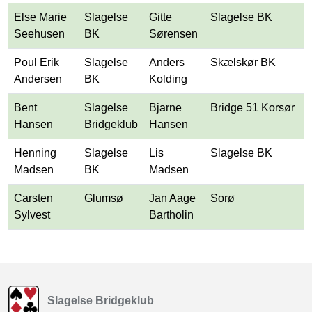
Else Marie
Slagelse
Gitte
Slagelse BK
Seehusen
BK
Sørensen
Poul Erik
Slagelse
Anders
Skælskør BK
Andersen
BK
Kolding
Bent
Slagelse
Bjarne
Bridge 51 Korsør
Hansen
Bridgeklub
Hansen
Henning
Slagelse
Lis
Slagelse BK
Madsen
BK
Madsen
Carsten
Glumsø
Jan Aage
Sorø
Sylvest
Bartholin
Slagelse Bridgeklub