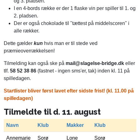
og 3. pladsen.
I en 4-bords række er der 1 flaske vin per spiller til 1. og
2. pladsen.
Der er også chokolade til "tættest på middelscoren" i
alle rækker.
Dette gælder
kun
hvis man er til stede ved
præmieoverrækkelsen!
Tilmelding kan også ske på
mail@slagelse-bridge.dk
eller
tlf.
58 52 38 86
(fastnet - ingen sms'er, tak) inden kl. 11 på
spilledagen.
Startlister bliver først lavet efter sidste frist! (kl. 11.00 på
spilledagen)
Tilmeldte til d. 11. august
Navn
Klub
Makker
Klub
Annemarie
Sorø
Lone
Sorø