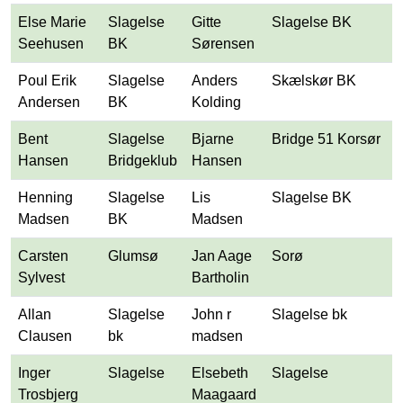
Else Marie
Slagelse
Gitte
Slagelse BK
Seehusen
BK
Sørensen
Poul Erik
Slagelse
Anders
Skælskør BK
Andersen
BK
Kolding
Bent
Slagelse
Bjarne
Bridge 51 Korsør
Hansen
Bridgeklub
Hansen
Henning
Slagelse
Lis
Slagelse BK
Madsen
BK
Madsen
Carsten
Glumsø
Jan Aage
Sorø
Sylvest
Bartholin
Allan
Slagelse
John r
Slagelse bk
Clausen
bk
madsen
Inger
Slagelse
Elsebeth
Slagelse
Trosbjerg
Maagaard