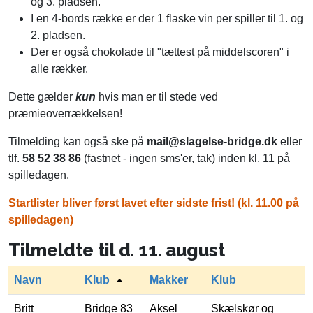
og 3. pladsen.
I en 4-bords række er der 1 flaske vin per spiller til 1. og
2. pladsen.
Der er også chokolade til "tættest på middelscoren" i
alle rækker.
Dette gælder
kun
hvis man er til stede ved
præmieoverrækkelsen!
Tilmelding kan også ske på
mail@slagelse-bridge.dk
eller
tlf.
58 52 38 86
(fastnet - ingen sms'er, tak) inden kl. 11 på
spilledagen.
Startlister bliver først lavet efter sidste frist! (kl. 11.00 på
spilledagen)
Tilmeldte til d. 11. august
Navn
Klub
Makker
Klub
Britt
Bridge 83
Aksel
Skælskør og